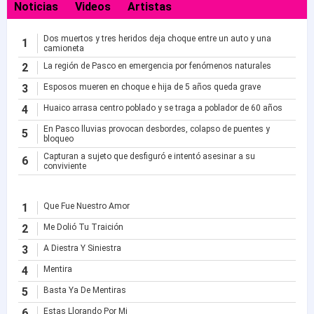
Noticias
Videos
Artistas
Dos muertos y tres heridos deja choque entre un auto y una
1
camioneta
2
La región de Pasco en emergencia por fenómenos naturales
3
Esposos mueren en choque e hija de 5 años queda grave
4
Huaico arrasa centro poblado y se traga a poblador de 60 años
En Pasco lluvias provocan desbordes, colapso de puentes y
5
bloqueo
Capturan a sujeto que desfiguró e intentó asesinar a su
6
conviviente
1
Que Fue Nuestro Amor
2
Me Dolió Tu Traición
3
A Diestra Y Siniestra
4
Mentira
5
Basta Ya De Mentiras
6
Estas Llorando Por Mi