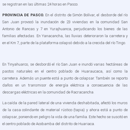
se registran en las últimas 24 horas en Pasco.
PROVINCIA DE PASCO.
En el distrito de Simón Bolívar, el desborde del río
San Juan provocó la inundación de 23 viviendas en la comunidad San
Antonio de Rancas y 7 en Yurajhuanca, perjudicando los bienes de las
familias afectadas. En Yanacancha, las lluvias deterioraron la carretera y
en el Km 7, parte de la plataforma colapsó debido a la crecida del río Tingo.
En Tinyahuarco, se desbordó el río San Juan e inundó varias hectáreas de
pastos naturales en el centro poblado de Huaraucaca, así como la
carretera. Además un puente está a punto de colapsar. También se reporto
daños en un transmisor de energía eléctrica a consecuencia de las
descargas eléctricas en la comunidad de Racracancha.
La caída de la pared lateral de una vivienda deshabitada, afectó los muros
de la casa colindante de material rústico (tapia) y ahora está a punto de
colapsar, poniendo en peligro la vida de una familia. Este hecho se suscitó en
el centro poblado de Acobamba del distrito de Huariaca.