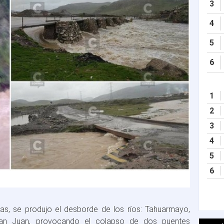
3
4
5
6
1
2
3
4
5
6
ias, se produjo el desborde de los ríos: Tahuarmayo,
San Juan, provocando el colapso de dos puentes