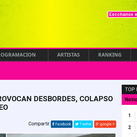
Escchanos e
ROGRAMACION
ARTISTAS
RANKING
TOP 
PROVOCAN DESBORDES, COLAPSO
Notic
EO
1
Compartir
Facebook
Twitter
google +
2