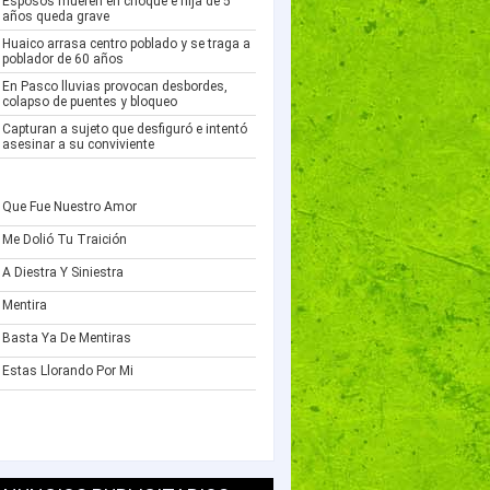
Esposos mueren en choque e hija de 5
años queda grave
Huaico arrasa centro poblado y se traga a
poblador de 60 años
En Pasco lluvias provocan desbordes,
colapso de puentes y bloqueo
Capturan a sujeto que desfiguró e intentó
asesinar a su conviviente
Que Fue Nuestro Amor
Me Dolió Tu Traición
A Diestra Y Siniestra
Mentira
Basta Ya De Mentiras
Estas Llorando Por Mi