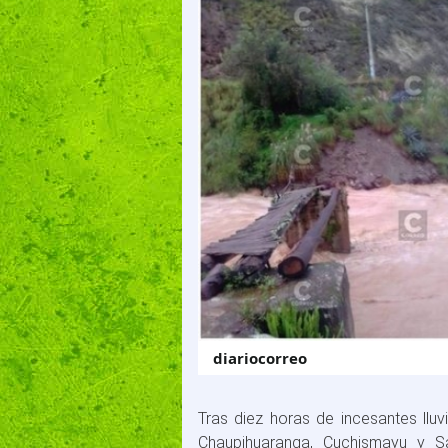
diariocorreo
Tras diez horas de incesantes lluv
Chaupihuaranga, Cuchismayu y 