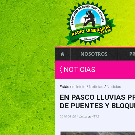
NOSOTROS
P
NOTICIAS
Estás en:
Inicio
/
Noticias
/
Noticias
EN PASCO LLUVIAS 
DE PUENTES Y BLOQU
2019-03-09 | Vistos
4572